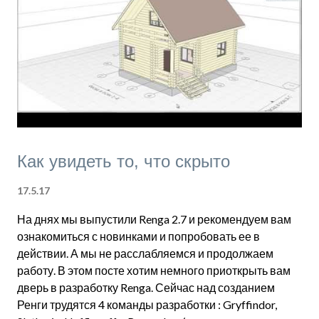
скрытых от глаз пользователя при стандартной
работе с Renga: площадь, объем, масса и т.п.). Поиск в
структуре модели объекта по событию выбора
объекта в Renga. Редактирование значений
пользовательс...
Как увидеть то, что скрыто
17.5.17
На днях мы выпустили Renga 2.7 и рекомендуем вам
ознакомиться с новинками и попробовать ее в
действии. А мы не расслабляемся и продолжаем
работу. В этом посте хотим немного приоткрыть вам
дверь в разработку Renga. Сейчас над созданием
Ренги трудятся 4 команды разработки : Gryffindor,