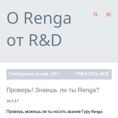
К основному контенту
О Renga
от R&D
С
Сообщения за май, 2017
ПОКАЗАТЬ ВСЕ
о
о
Проверь! Знаешь ли ты Renga?
б
щ
26.5.17
е
Проверь, можешь ли ты носить звание Гуру Renga
н