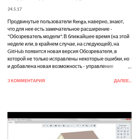
24.5.17
Продвинутые пользователи Renga, наверно, знают,
что для нее есть замечательное расширение -
"Обозреватель модели". В ближайшее время (на этой
неделе или, в крайнем случае, на следующей), на
GitHub появится новая версия Обозревателя, в
которой не только исправлены некоторые ошибки, но
и добавлена новая возможность - управление
видимостью объектов на виде. Это значит, что в новой
версии расширения можно будет сделать видимым
3 КОММЕНТАРИЯ
ДАЛЕЕ...
объект, который ранее был скрыт, при этом состояние
видимости других объектов останется неизменным.
Напомним, что в Renga можно показать только все
скрытые объекты сразу. Для тех, кто пока не знаком с
расширением, представляем все его возможности:
Навигация по структуре модели. Обозреватель
свойств и параметров объекта (в т.ч. расчетных,