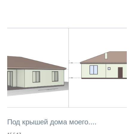
Renga без отрыва от производства. Здесь в тонкости
работы с программой может посвятить вас каждый из
нас - программист, аналитик, технический писатель,
локализатор, редактор, специалист техподдержки.
Надеемся, что наш блог поможет оценить
достоинства Rengа, и мы получим от вас обратную
связь.
Под крышей дома моего....