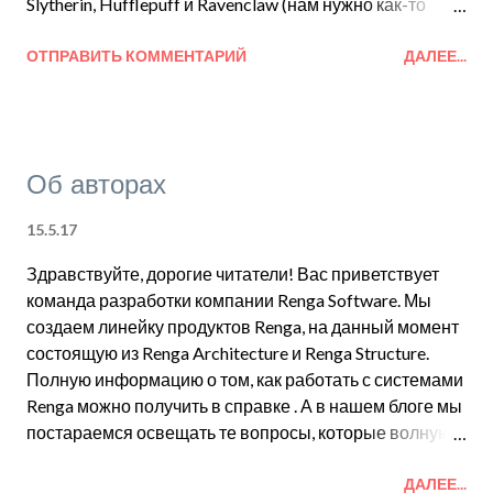
Slytherin, Hufflepuff и Ravenclaw (нам нужно как-то
различать команды, все совпадения случайны). Все
они вносят равный вклад в развитие системы, но
ОТПРАВИТЬ КОММЕНТАРИЙ
ДАЛЕЕ...
виновник этого поста - команда Gryffindor. Команда
Gryffindor абсолютный рекордсмен по количеству
фич в текущем релизе, но она не останавливается на
достигнутом и уже представляет вам функцию,
Об авторах
которая будет в следующем релизе. Уже осенью ждите
Визуальный стиль выбранных объектов, а пока
15.5.17
можете посмотреть, как его применять в нашем видео:
В будущем мы расскажем, над чем работают другие
Здравствуйте, дорогие читатели! Вас приветствует
команды, следите за новостями!
команда разработки компании Renga Software. Мы
создаем линейку продуктов Renga, на данный момент
состоящую из Renga Architecture и Renga Structure.
Полную информацию о том, как работать с системами
Renga можно получить в справке . А в нашем блоге мы
постараемся освещать те вопросы, которые волнуют
наших пользователей, поподробнее описывать то, что
не лежит на поверхности. Мы будем рассказывать о
ДАЛЕЕ...