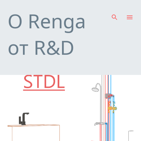
К основному контенту
О Renga
от R&D
С
о
о
б
щ
е
н
и