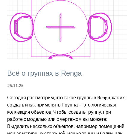
опорными чертежами в форматах DWG или DXF. При
изменении файлов в этих форматах вы можете
обновить связь в Renga в два клика. Посмотрим, как
можно использовать DWG, DXF и изображения для
оформления архитектурной подачи. Для примера
берём проект Maisonette, который находится в пап...
Всё о группах в Renga
25.11.25
Сегодня рассмотрим, что такое группы в Renga, как их
создать и как применять. Группа — это логическая
коллекция объектов. Чтобы создать группу, при
работе с моделью или с чертежом вы можете:
Выделить несколько объектов, например помещений
или арматурных стержней, или колонны и балки, или