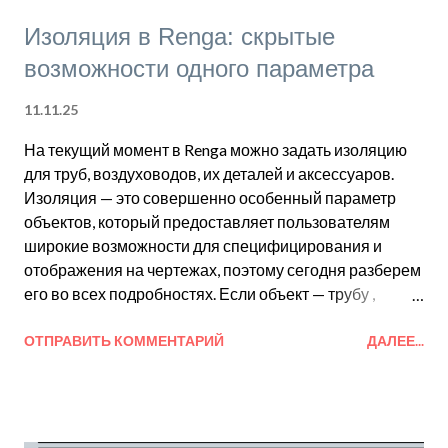
Изоляция в Renga: скрытые
возможности одного параметра
11.11.25
На текущий момент в Renga можно задать изоляцию
для труб, воздуховодов, их деталей и аксессуаров.
Изоляция — это совершенно особенный параметр
объектов, который предоставляет пользователям
широкие возможности для специфицирования и
отображения на чертежах, поэтому сегодня разберем
его во всех подробностях. Если объект — трубу ,
воздуховод , деталь трубопровода , аксессуар
трубопровода , деталь воздуховода , аксессуар
ОТПРАВИТЬ КОММЕНТАРИЙ
ДАЛЕЕ...
воздуховода — необходимо изолировать, нужно
выбрать изоляцию из списка многослойных
материалов. Причем задать этот параметр можно до
построения трассы в параметрах выбранной