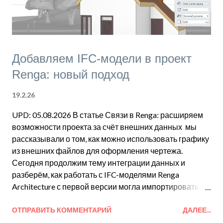
Добавляем IFC‑модели в проект
Renga: новый подход
19.2.26
UPD: 05.08.2026 В статье Связи в Renga: расширяем
возможности проекта за счёт внешних данных мы
рассказывали о том, как можно использовать графику
из внешних файлов для оформления чертежа.
Сегодня продолжим тему интеграции данных и
разберём, как работать с IFC-моделями Renga
Architecture с первой версии могла импортировать
IFC 2x3, то есть открывать их как родные проекты. А
начиная с версии 4.2 Renga может импортировать
ОТПРАВИТЬ КОММЕНТАРИЙ
ДАЛЕЕ...
любой IFC, соответствующий спецификации IFC4. Об