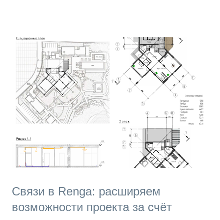
этом читайте подробно в статье Импорт из IFC . Но всё
же до недавнего времени Renga не позволяла
просматривать несколько IFC одновременно без
выполнения дополнительных действий. Если модель,
созданная в другой системе, изменялась,
пользователям приходилось заново вставлять её в
проект Renga, чтобы работать с актуальными
данными. C версии 8.11 модели в формате IFC4
можно вставлять как связи. Таким образом, работая в
Renga Professional или Renga Standard (начиная с
версии 9.2), вы можете допол...
Связи в Renga: расширяем
возможности проекта за счёт