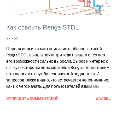
я
Как освоить Renga STDL
27.7.26
Первая версия языка описания шаблонов стилей
Renga STDL вышла почти три года назад, и с тех пор
его возможности сильно выросли. Вырос и интерес к
языку со стороны пользователей Renga, что мы видим
по запросам в службу технической поддержки. Из
запросов также видно, что встречается непонимание,
как и с чего начать. Для пользователей языка мы
развиваем и поставляем не только сам язык, но и
комплект разработчика, в котором отражены лучшие
ОТПРАВИТЬ КОММЕНТАРИЙ
ДАЛЕЕ...
практики написания шаблонов стилей, есть справка с
примерами и примеры технических заданий, но этого