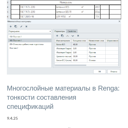
системы. В ближайшем выпуске при построении
трассы можно будет выбрать индивидуальную
изоляцию каждому типу трубы или воздуховода. В
модели вы увидите, как меняется объект в
зависимости от выбранной изоляции. Стоит обратить
внимание на то, что для деталей и аксессуаров
изоляция должна быть предусмотрена автором
категории. Для всех деталей и аксессуаров, кото...
Многослойные материалы в Renga:
тонкости составления
спецификаций
9.4.25