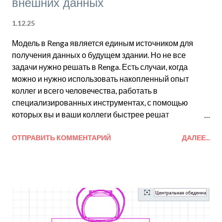
внешних данных
1.12.25
Модель в Renga является единым источником для
получения данных о будущем здании. Но не все
задачи нужно решать в Renga. Есть случаи, когда
можно и нужно использовать накопленный опыт
коллег и всего человечества, работать в
специализированных инструментах, с помощью
которых вы и ваши коллеги быстрее решат
поставленную задачу. Данные, полученные из других
систем, всегда можно было использовать внутри
ОТПРАВИТЬ КОММЕНТАРИЙ
ДАЛЕЕ...
Renga, например, вставить элемент из большого
списка 3D-форматов или вставить чертеж из
двумерной САПР. Но теперь это стало еще удобнее,
потому что за последний год в Renga появилась
функциональность, доступная любому специалисту,
это команда Вставить связь… . Связи можно
создавать с изображениями, 3D-моделями и