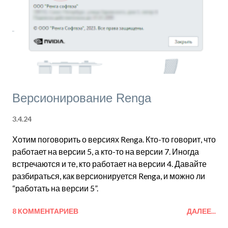
и
я
Версионирование Renga
3.4.24
Хотим поговорить о версиях Renga. Кто-то говорит, что
работает на версии 5, а кто-то на версии 7. Иногда
встречаются и те, кто работает на версии 4. Давайте
разбираться, как версионируется Renga, и можно ли
“работать на версии 5”.
8 КОММЕНТАРИЕВ
ДАЛЕЕ...