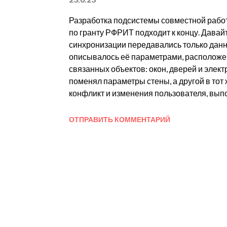
н
и
Разработка подсистемы совместной рабо
по гранту РФРИТ подходит к концу. Давай
я
синхронизации передавались только данн
описывалось её параметрами, расположе
связанных объектов: окон, дверей и элек
поменял параметры стены, а другой в тот
конфликт и изменения пользователя, вып
позже первого, были бы отброшены: После
изменения будут приняты: Отныне совмест
ОТПРАВИТЬ КОММЕНТАРИЙ
Одновременно редактировать проект на р
разных пользователей происходит автомати