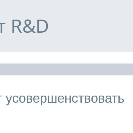
К основному контенту
т R&D
г усовершенствовать