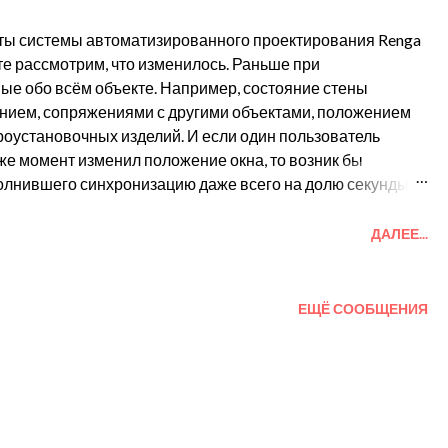
ты системы автоматизированного проектирования Renga
те рассмотрим, что изменилось. Раньше при
ые обо всём объекте. Например, состояние стены
нием, сопряжениями с другими объектами, положением
троустановочных изделий. И если один пользователь
 же момент изменил положение окна, то возник бы
олнившего синхронизацию даже всего на долю секунды
 завершения работ по гранту в таком же случае все
ная работа в Renga без оговорок позволит:
ДАЛЕЕ...
азных компьютерах, при этом согласование изменений
чески. То есть, если один пользователь переместит об...
ЕЩЁ СООБЩЕНИЯ