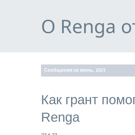
О Renga о
С
Сообщения за июнь, 2023
о
о
Как грант помо
б
щ
Renga
е
23.6.23