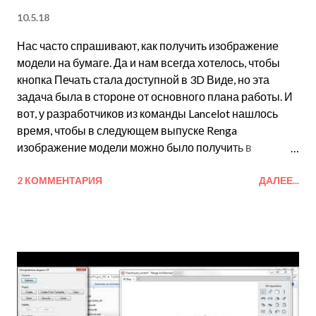
10.5.18
Нас часто спрашивают, как получить изображение
модели на бумаге. Да и нам всегда хотелось, чтобы
кнопка Печать стала доступной в 3D Виде, но эта
задача была в стороне от основного плана работы. И
вот, у разработчиков из команды Lancelot нашлось
время, чтобы в следующем выпуске Renga
изображение модели можно было получить в
бумажном виде. Обратите внимание, мы не обещаем
получения высококачественных изображений из
2 КОММЕНТАРИЯ
ДАЛЕЕ...
Renga. Печать видов модели пока предназначена
лишь для быстрого получения черновиков, чтобы
показать наброски коллегам и заказчикам. Итак,
подробности. В выпуске Renga 2.11 кнопка Печать
будет доступна во вкладках 3D Вида, уровней,
разрезов, фасадов и сборок. С её помощью можно
будет распечатать на принтере точно такое же