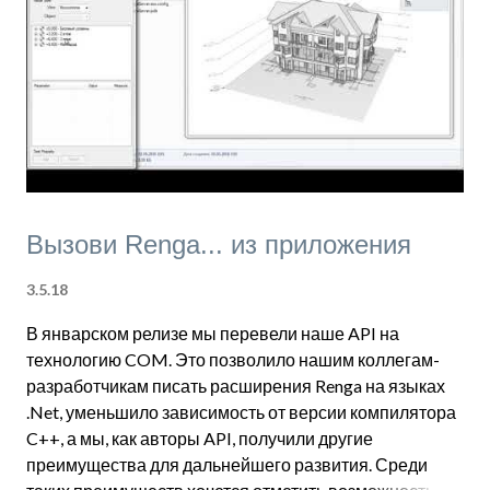
изображение, какое вы видите на активной вкладке в
данный момент. Область печати определяется
текущим состоянием окна, которое вы печатаете, а
полученное изображение при печати будет вписано в
страницу выбранного формата. Следите за
новостями, н...
Вызови Renga... из приложения
3.5.18
В январском релизе мы перевели наше API на
технологию COM. Это позволило нашим коллегам-
разработчикам писать расширения Renga на языках
.Net, уменьшило зависимость от версии компилятора
C++, а мы, как авторы API, получили другие
преимущества для дальнейшего развития. Среди