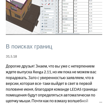
и
я
В поисках границ
31.5.18
Дорогие друзья! Знаем, что вы уже с нетерпением
ждете выпуска Renga 2.11, но им пока не можем вас
порадовать. Зато с уверенностью заявляем, что в
версии, которая все-таки выйдет в свет в первой
половине июня, благодаря команде LEDAS границы
помещения будут определяться автоматически по
щелчку мыши. Почти как по взмаху волшебной
палочки :) Итак, в способах построения Помещений