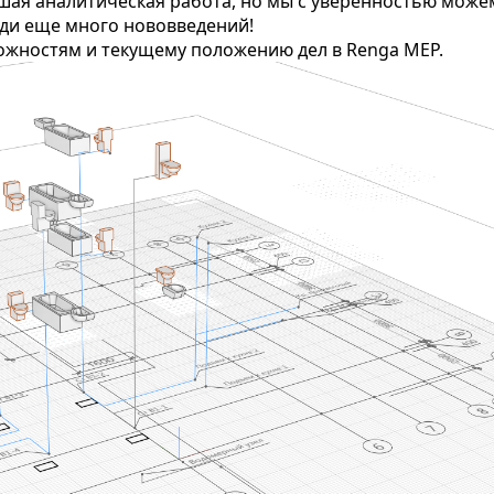
шая аналитическая работа, но мы с уверенностью може
реди еще много нововведений!
ожностям и текущему положению дел в Renga MEP.