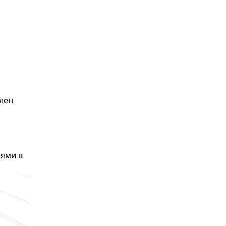
влен
зями в