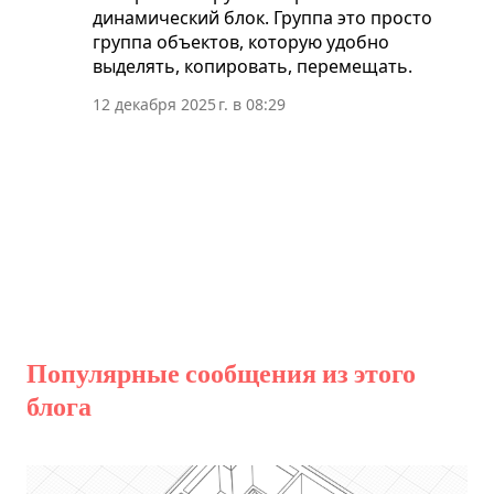
динамический блок. Группа это просто
группа объектов, которую удобно
выделять, копировать, перемещать.
12 декабря 2025 г. в 08:29
О
т
п
р
а
Популярные сообщения из этого
в
блога
и
т
ь
к