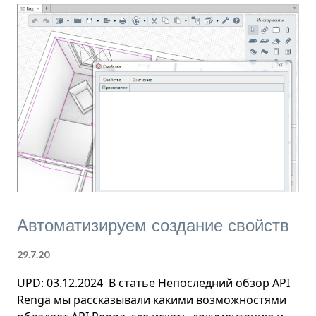
результате чего работа нашей системы
прекращалась. Соответственно, в Renga 2.10 в
первую очередь увеличена скорость работы со
сборками и значительно снижено потребление
оперативной памяти. Кроме того, если в вашем
проекте много сборок (или уровней, разрезов,
фасадов), мы также рекомендуем отключить
новую опцию “Отображать эскизы вместо
значков” в настройках . Обозреватель проекта в
таком случае будет обновляться гораздо быстрее.
По сути, все остальные новинки придут к...
Автоматизируем создание свойств
29.7.20
UPD: 03.12.2024 В статье Непоследний обзор API
Renga мы рассказывали какими возможностями