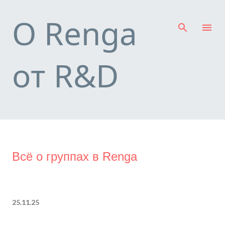
К основному контенту
О Renga
от R&D
Всё о группах в Renga
25.11.25