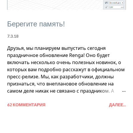
выберите Режим измерения > Кубический . Это
необходимо, так как рас...
Берегите память!
7.3.18
Друзья, мы планируем выпустить сегодня
праздничное обновление Renga! Оно будет
включать несколько очень полезных новинок, о
которых вам подробно расскажут в официальном
пресс-релизе. Мы, как разработчики, должны
признаться, что внеплановое обновление на
самом деле никак не связано с праздником. А
пришлось нам его готовить в связи с тем, что
Renga была не готова к тому, что пользователи
62 КОММЕНТАРИЯ
ДАЛЕЕ...
будут создавать в своих проектах более 100
сборок . На одном из проектов, созданном в
Renga 2.9, были выявлены утечки памяти, в