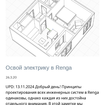
о
м
м
е
н
т
а
р
и
й
Освой электрику в Renga
26.3.20
UPD: 13.11.2024 Добрый день! Принципы
проектирования всех инженерных систем в Renga
одинаковы, однако каждая из них достойна
отдельного внимания. В этой заметке мы