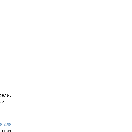
дели.
ей
я для
ботки