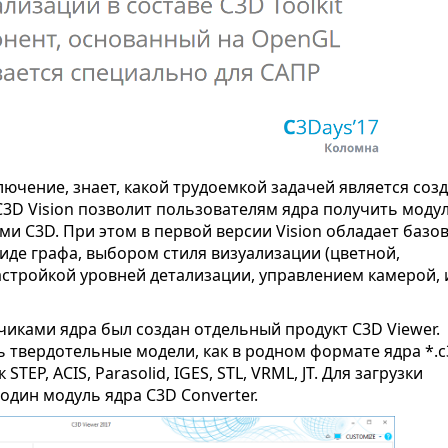
ючение, знает, какой трудоемкой задачей является соз
 C3D Vision позволит пользователям ядра получить моду
ми C3D. При этом в первой версии Vision обладает баз
иде графа, выбором стиля визуализации (цветной,
астройкой уровней детализации, управлением камерой, 
чиками ядра был создан отдельный продукт C3D Viewer.
твердотельные модели, как в родном формате ядра *.c
TEP, ACIS, Parasolid, IGES, STL, VRML, JT. Для загрузки
один модуль ядра C3D Converter.