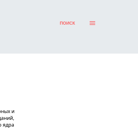
ПОИСК
даний,
о ядра