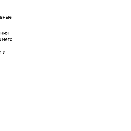
ивные
ания
в него
и и