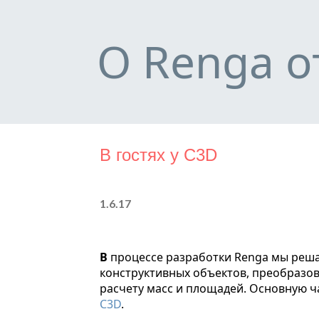
О Renga о
В гостях у C3D
1.6.17
В процессе разработки Renga мы решаем множество задач по созданию геометрии архитектурных и
конструктивных объектов, преобразов
расчету масс и площадей. Основную 
C3D
.