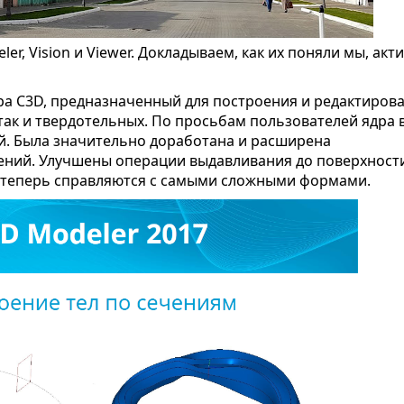
ler, Vision и Viewer. Докладываем, как их поняли мы, акт
дра C3D, предназначенный для построения и редактиров
так и твердотельных. По просьбам пользователей ядра 
й. Была значительно доработана и расширена
ений. Улучшены операции выдавливания до поверхност
е теперь справляются с самыми сложными формами.