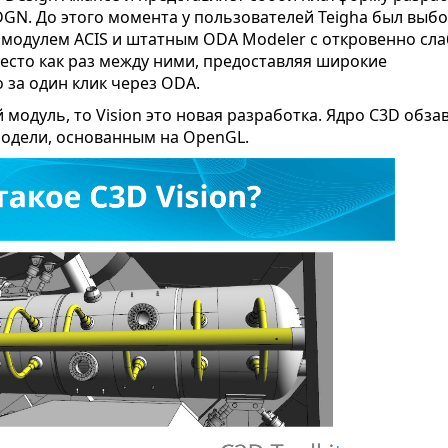
GN. До этого момента у пользователей Teigha был выб
модулем ACIS и штатным ODA Modeler с откровенно сл
сто как раз между ними, предоставляя широкие
 за один клик через ODA.
 модуль, то Vision это новая разработка. Ядро C3D обза
одели, основанным на OpenGL.