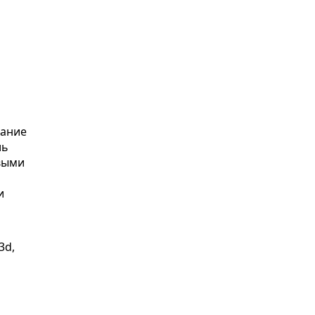
дание
ль
овыми
и
3d,