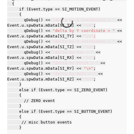
{
if (Event.type == SI_MOTION_EVENT)
{
qDebug() <<
"delta by X coordinate = "
<<
Event.u.spwData.mData[SI_TX] <<
"\n"
;
qDebug() <<
"delta by Y coordinate = "
<<
Event.u.spwData.mData[SI_TY] <<
"\n"
;
qDebug() <<
"delta by Z coordinate = "
<<
Event.u.spwData.mData[SI_TZ] <<
"\n"
;
qDebug() <<
"delta by Yaw = "
<<
Event.u.spwData.mData[SI_RX] <<
"\n"
;
qDebug() <<
"delta by Pitch = "
<<
Event.u.spwData.mData[SI_RY] <<
"\n"
;
qDebug() <<
"delta by Roll = "
<<
Event.u.spwData.mData[SI_RZ] <<
"\n"
;
}
else if (Event.type == SI_ZERO_EVENT)
{
// ZERO event
}
else if (Event.type == SI_BUTTON_EVENT)
{
// misc button events
}