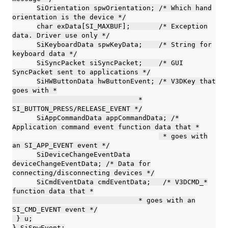
SiOrientation spwOrientation; /* Which hand
orientation is the device */
char exData[SI_MAXBUF]; /* Exception
data. Driver use only */
SiKeyboardData spwKeyData; /* String for
keyboard data */
SiSyncPacket siSyncPacket; /* GUI
SyncPacket sent to applications */
SiHWButtonData hwButtonEvent; /* V3DKey that
goes with *
*
SI_BUTTON_PRESS/RELEASE_EVENT */
SiAppCommandData appCommandData; /*
Application command event function data that *
* goes with
an SI_APP_EVENT event */
SiDeviceChangeEventData
deviceChangeEventData; /* Data for
connecting/disconnecting devices */
SiCmdEventData cmdEventData; /* V3DCMD_*
function data that *
* goes with an
SI_CMD_EVENT event */
} u;
} SiSpwEvent;