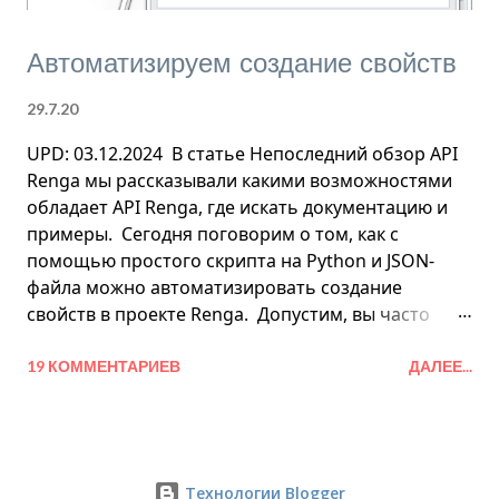
Автоматизируем создание свойств
29.7.20
UPD: 03.12.2024 В статье Непоследний обзор API
Renga мы рассказывали какими возможностями
обладает API Renga, где искать документацию и
примеры. Сегодня поговорим о том, как c
помощью простого скрипта на Python и JSON-
файла можно автоматизировать создание
свойств в проекте Renga. Допустим, вы часто
работаете по такой схеме: вам приходит проект
от смежных специалистов. И здесь даже не важно
19 КОММЕНТАРИЕВ
ДАЛЕЕ...
сделан проект в Renga или он пришел к вам в
формате IFC, а вы будете продолжать работу в
Renga. Важно то, что в нем нет необходимого
набора свойств.Поскольку набор может быть
Технологии Blogger