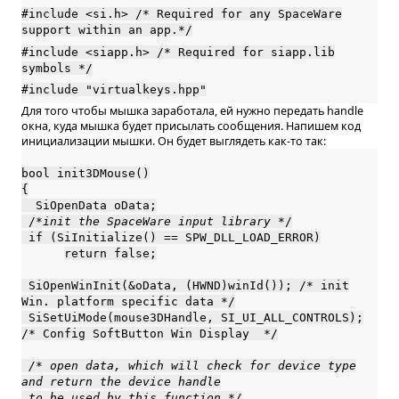
#include <si.h> /* Required for any SpaceWare
support within an app.*/
#include <siapp.h> /* Required for siapp.lib
symbols */
#include "virtualkeys.hpp"
Для того чтобы мышка заработала, ей нужно передать handle
окна, куда мышка будет присылать сообщения. Напишем код
инициализации мышки. Он будет выглядеть как-то так:
bool init3DMouse()
{
SiOpenData oData;
/*
init the SpaceWare input library
*/
if (SiInitialize() == SPW_DLL_LOAD_ERROR)
return false;
SiOpenWinInit(&oData, (HWND)winId()); /* init
Win. platform specific data */
SiSetUiMode(mouse3DHandle, SI_UI_ALL_CONTROLS);
/* Config SoftButton Win Display */
/* open data, which will check for device type
and return the device handle
to be used by this function */