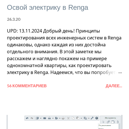
Освой электрику в Renga
26.3.20
UPD: 13.11.2024 Добрый день! Принципы
проектирования всех инженерных систем в Renga
одинаковы, однако каждая из них достойна
отдельного внимания. В этой заметке мы
расскажем и наглядно покажем на примере
однокомнатной квартиры, как проектировать
электрику в Renga. Надеемся, что вы попробуете
повторить приведенную ниже инструкцию и это
поможет вам оценить возможности Renga.
56 КОММЕНТАРИЕВ
ДАЛЕЕ...
Начинаем проектирование электрики с установки
осветительных приборов, выключателей и
розеток. Их можно размещать только на стенах,
перекрытиях, колоннах и балках. Также хорошо,
если перед проектированием электрики в модели
расставлена мебель, если речь идет о жилых