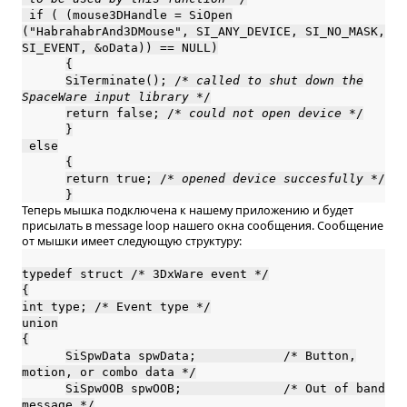
if ( (mouse3DHandle = SiOpen
("HabrahabrAnd3DMouse", SI_ANY_DEVICE, SI_NO_MASK,
SI_EVENT, &oData)) == NULL)
{
SiTerminate(); /*
called to shut down the
SpaceWare input library
*/
return false; /*
could not open device
*/
}
else
{
return true; /*
opened device succesfully
*/
}
Теперь мышка подключена к нашему приложению и будет
присылать в message loop нашего окна сообщения. Сообщение
от мышки имеет следующую структуру:
typedef struct /* 3DxWare event */
{
int type; /* Event type */
union
{
SiSpwData spwData; /* Button,
motion, or combo data */
SiSpwOOB spwOOB; /* Out of band
message */