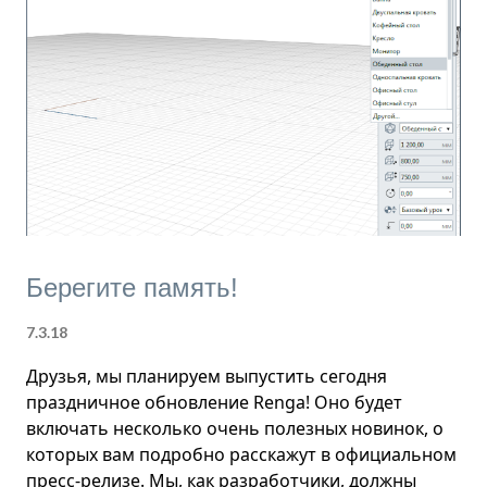
помещениях, или оборудование в
промышленных. Модель квартиры, в которой
будет происходить дальнейшая работа, уже
подготовлена. Итак, скачайте проект, в котором
расставлена мебель, и приступим. Откройте
проект в любой редакции Renga. Щелкните
правой кнопкой мыши на пустом месте и
выберите Режим измерения > Кубический . Это
необходимо, так как рас...
Берегите память!
7.3.18
Друзья, мы планируем выпустить сегодня
праздничное обновление Renga! Оно будет
включать несколько очень полезных новинок, о
которых вам подробно расскажут в официальном
пресс-релизе. Мы, как разработчики, должны