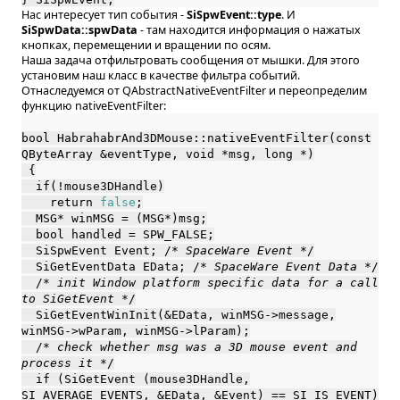
Нас интересует тип события -
SiSpwEvent::type
. И
SiSpwData::spwData
- там находится информация о нажатых
кнопках, перемещении и вращении по осям.
Наша задача отфильтровать сообщения от мышки. Для этого
установим наш класс в качестве фильтра событий.
Отнаследуемся от QAbstractNativeEventFilter и переопределим
функцию nativeEventFilter:
bool HabrahabrAnd3DMouse::nativeEventFilter(const
QByteArray &eventType, void *msg, long *)
{
if(!mouse3DHandle)
return
false
;
MSG* winMSG = (MSG*)msg;
bool handled = SPW_FALSE;
SiSpwEvent Event; /*
SpaceWare Event
*/
SiGetEventData EData; /*
SpaceWare Event Data
*/
/*
init Window platform specific data for a call
to SiGetEvent
*/
SiGetEventWinInit(&EData, winMSG->message,
winMSG->wParam, winMSG->lParam);
/*
check whether msg was a 3D mouse event and
process it
*/
if (SiGetEvent (mouse3DHandle,
SI_AVERAGE_EVENTS, &EData, &Event) == SI_IS_EVENT)